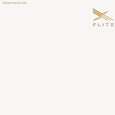
Siirry
©Diamond Aircraft
sisältöön