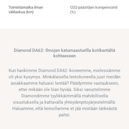
Toimintamatka ilman
CO2-päästöjen kompensointi
välilaskua (km)
(%)
Diamond DA62: Ilmojen katumaasturilla kotikentältä
kohteeseen
Kun hankimme Diamond DA62 -koneemme, mielessämme
oli yksi kysymys. Minkälaisella lentokoneella juuri meidän
asiakkaamme haluaisi lentää? Päädyimme vastaukseen,
ettei mikään ole liian hyvää. Siksi varustelimme
Diamondimme tyylikkäimmällä mahdollisella
sisustuksella ja kattavalla yhteydenpitojärjestelmällä.
Haluamme, että lennollamme et jää mistään tärkeästä
paitsi.