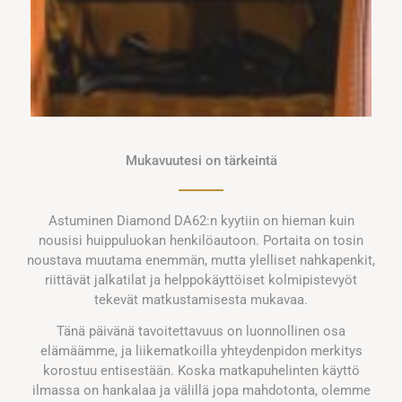
Mukavuutesi on tärkeintä
Astuminen Diamond DA62:n kyytiin on hieman kuin
nousisi huippuluokan henkilöautoon. Portaita on tosin
noustava muutama enemmän, mutta ylelliset nahkapenkit,
riittävät jalkatilat ja helppokäyttöiset kolmipistevyöt
tekevät matkustamisesta mukavaa.
Tänä päivänä tavoitettavuus on luonnollinen osa
elämäämme, ja liikematkoilla yhteydenpidon merkitys
korostuu entisestään. Koska matkapuhelinten käyttö
ilmassa on hankalaa ja välillä jopa mahdotonta, olemme