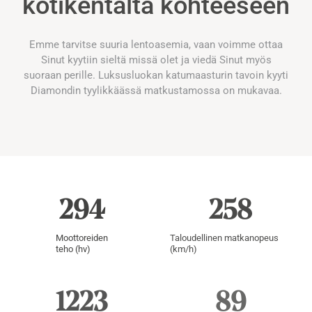
kotikentältä kohteeseen
Emme tarvitse suuria lentoasemia, vaan voimme ottaa
Sinut kyytiin sieltä missä olet ja viedä Sinut myös
suoraan perille. Luksusluokan katumaasturin tavoin kyyti
Diamondin tyylikkäässä matkustamossa on mukavaa.
360
317
Moottoreiden
Taloudellinen matkanopeus
teho (hv)
(km/h)
1500
110